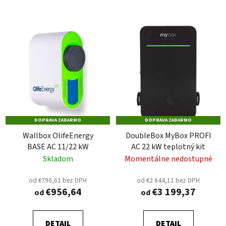
DOPRAVA ZADARMO
DOPRAVA ZADARMO
Wallbox OlifeEnergy
DoubleBox MyBox PROFI
BASE AC 11/22 kW
AC 22 kW teplotný kit
Skladom
Momentálne nedostupné
od €790,61 bez DPH
od €2 644,11 bez DPH
€956,64
€3 199,37
od
od
DETAIL
DETAIL