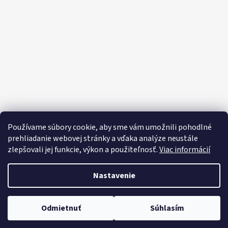
Používame súbory cookie, aby sme vám umožnili pohodlné
prehliadanie webovej stránky a vďaka analýze neustále
O spoločnosti SECTRON
Naša výroba
SECTRON Care
zlepšovali jej funkcie, výkon a použiteľnosť.
Viac informácií
Recenzie
Katalóg internetových stránok
Reklamácia a vrátenie
Nastavenie
Odmietnuť
Súhlasím
Vytvoril Shoptet
Copyright 2026
SECTRON
. Všetky práva vyhradené.