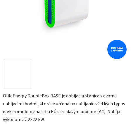
DOPRAVA
ZADARMO
OlifeEnergy DoubleBox BASE je dobíjacia stanica s dvoma
nabíjacími bodmi, ktorá je určená na nabíjanie všetkých typov
elektromobilov na trhu EÚ striedavým prúdom (AC). Nabíja
výkonom až 2×22 kW.