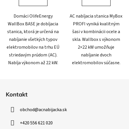
Domáci OlifeEnergy
AC nabíjacia stanica MyBox
WallBox BASE je dobíjacia
PROFI vyniká kvalitným
stanica, ktorá je určená na
šasi v kombinácii ocele a
nabíjanie všetkých typov
skla. Wallbox s výkonom
elektromobilov na trhu EÚ
2×22 kW umožňuje
striedavým prúdom (AC).
nabíjanie dvoch
Nabíja výkonom až 22 kW.
elektromobilov súčasne.
Z
á
Kontakt
p
ä
obchod
@
acnabijacka.sk
t
i
+420 556 621 020
e