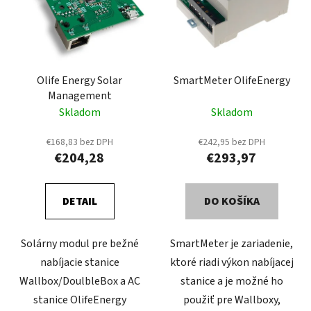
Olife Energy Solar
SmartMeter OlifeEnergy
Management
Skladom
Skladom
€168,83 bez DPH
€242,95 bez DPH
€204,28
€293,97
DETAIL
DO KOŠÍKA
Solárny modul pre bežné
SmartMeter je zariadenie,
nabíjacie stanice
ktoré riadi výkon nabíjacej
Wallbox/DoulbleBox a AC
stanice a je možné ho
stanice OlifeEnergy
použiť pre Wallboxy,