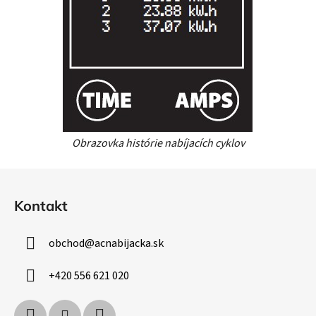
Obrazovka histórie nabíjacích cyklov
Z
á
Kontakt
p
ä
obchod
@
acnabijacka.sk
t
i
+420 556 621 020
e