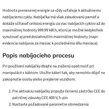
Hodnota prenesenej energie sa vždy vzťahuje k aktuálnemu
nabíjaciemu cyklu. Nabíjačka má však zabudovanú pamäť a
dokáže sčítavať celkovú energiu za viac nabíjacích cyklov až do
maximálnej hodnoty 999.99 kW.h, ktorú je možné kedykoľvek
vynulovať aj pred dosiahnutím maximálnej hodnoty (napr.
evidencia nabíjania za mesiac k poslednému dňu mesiaca).
Popis nabíjacieho procesu
Pri používaní nabíjačky dbajte na zvýšenú opatrnosť pri
manipulácii s káblom. Uložte kábel tak, aby nemohlo dôjsť na
zakopnutie osoby alebo prejdenie vozidlom.
Pre aktiváciu nabíjačky pripojte červenú zástrčku CEE do
patričnej zásuvky CEE 400 V, 5-pin.
Nastavte požadované parametre obmedzenia