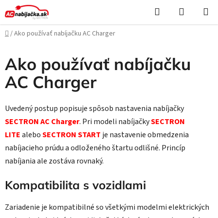
Prejsť
Hľadať
NÁKUP
na
KOŠÍK
obsah
Domov
/
Ako používať nabíjačku AC Charger
Ako používať nabíjačku
AC Charger
Uvedený postup popisuje spôsob nastavenia nabíjačky
SECTRON AC Charger
. Pri modeli nabíjačky
SECTRON
LITE
alebo
SECTRON START
je nastavenie obmedzenia
nabíjacieho prúdu a odloženého štartu odlišné. Princíp
nabíjania ale zostáva rovnaký.
Kompatibilita s vozidlami
Zariadenie je kompatibilné so všetkými modelmi elektrických