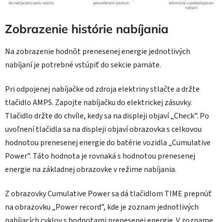
Zobrazenie histórie nabíjania
Na zobrazenie hodnôt prenesenej energie jednotlivých
nabíjaní je potrebné vstúpiť do sekcie pamäte.
Pri odpojenej nabíjačke od zdroja elektriny stlačte a držte
tlačidlo AMPS. Zapojte nabíjačku do elektrickej zásuvky.
Tlačidlo držte do chvíle, kedy sa na displeji objaví „Check”. Po
uvoľnení tlačidla sa na displeji objaví obrazovka s celkovou
hodnotou prenesenej energie do batérie vozidla „Cumulative
Power”. Táto hodnota je rovnaká s hodnotou prenesenej
energie na základnej obrazovke v režime nabíjania.
Z obrazovky Cumulative Power sa dá tlačidlom TIME prepnúť
na obrazovku „Power record”, kde je zoznam jednotlivých
nabíjacích cyklov s hodnotami prenesenej energie. V zozname