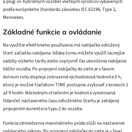
a plug-in-hybridných vozidiel všetkých výrobcov vybavených
podľa európskeho štandardu zásuvkou IEC 62196, Type 2,
Mennekes.
Základné funkcie a ovládanie
Na využitie efektívneho používania má nabíjačka odložený
štart začiatku nabíjania. Vďaka tomu môžete využiť lacnejšie
sadzby nízkeho tarifu alebo ovplyvniť čas ukončenia nabíjania
Vášho vozidla. Po pripojení nabíjačky do siete je v ľavom
dolnom rohu displeja zobrazená východisková hodnota 0 h,
ktorú je možné tlačidlom TIME postupne zvyšovať v krokoch 1
až 9 hodín. Následným stlačením je hodnota vynulovaná.
Odpočet nastaveného času odloženého štartu je zahájený
pripojením konektora typu 2 do vozidla.
Funkcia obmedzenia maximálneho prúdu slúži na nastavenie
nabíjacieho výkonu. Po pripojení nabíjačky do siete je v ľavej