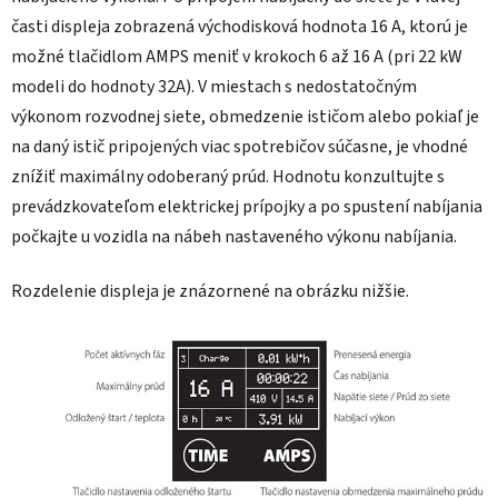
časti displeja zobrazená východisková hodnota 16 A, ktorú je
možné tlačidlom AMPS meniť v krokoch 6 až 16 A (pri 22 kW
modeli do hodnoty 32A). V miestach s nedostatočným
výkonom rozvodnej siete, obmedzenie ističom alebo pokiaľ je
na daný istič pripojených viac spotrebičov súčasne, je vhodné
znížiť maximálny odoberaný prúd. Hodnotu konzultujte s
prevádzkovateľom elektrickej prípojky a po spustení nabíjania
počkajte u vozidla na nábeh nastaveného výkonu nabíjania.
Rozdelenie displeja je znázornené na obrázku nižšie.