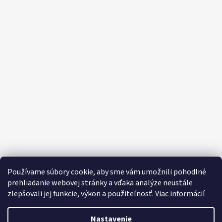
Používame súbory cookie, aby sme vám umožnili pohodlné
prehliadanie webovej stránky a vďaka analýze neustále
O spoločnosti SECTRON
Naša výroba
SECTRON Care
zlepšovali jej funkcie, výkon a použiteľnosť.
Viac informácií
Recenzie
Katalóg internetových stránok
Reklamácia a vrátenie
Nastavenie