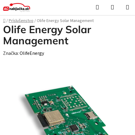
Prejsť
Hľadať
NÁKUP
na
KOŠÍK
obsah
Domov
/
Príslušenstvo
/
Olife Energy Solar Management
Olife Energy Solar
Management
Značka:
OlifeEnergy