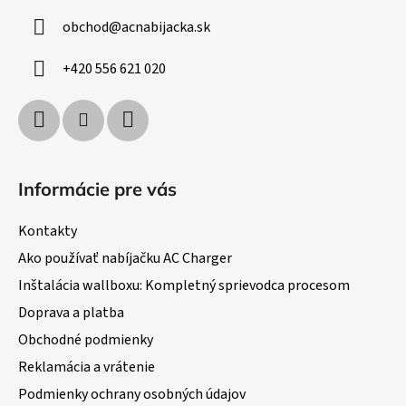
ä
obchod
@
acnabijacka.sk
t
i
+420 556 621 020
e
Informácie pre vás
Kontakty
Ako používať nabíjačku AC Charger
Inštalácia wallboxu: Kompletný sprievodca procesom
Doprava a platba
Obchodné podmienky
Reklamácia a vrátenie
Podmienky ochrany osobných údajov