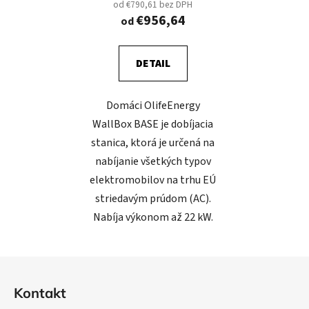
od €790,61 bez DPH
€956,64
od
DETAIL
Domáci OlifeEnergy
WallBox BASE je dobíjacia
stanica, ktorá je určená na
nabíjanie všetkých typov
elektromobilov na trhu EÚ
striedavým prúdom (AC).
Nabíja výkonom až 22 kW.
Z
á
Kontakt
p