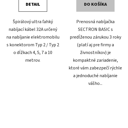
DETAIL
DO KOŠÍKA
Špirálový ultra ľahký
Prenosná nabíjačka
nabíjací kábel 32A určený
SECTRON BASIC s
na nabíjanie elektromobilu
predĺženou zárukou 3 roky
s konektorom Typ 2 / Typ 2
(platí aj pre firmy a
o dĺžkach 4, 5, 7 a 10
živnostníkov) je
metrov.
kompaktné zariadenie,
ktoré vám zabezpečí rýchle
a jednoduché nabíjanie
vášho...