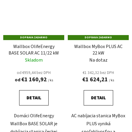
DOPRAVA ZADARMO
DOPRAVA ZADARMO
Wallbox OlifeEnergy
Wallbox MyBox PLUS AC
BASE SOLAR AC 11/22 kW
22 kW
Skladom
Na dotaz
od €959,44 bez DPH
€1 342,32 bez DPH
€1 160,92
€1 624,21
od
/ ks
/ ks
DETAIL
DETAIL
Domáci OlifeEnergy
AC nabíjacia stanica MyBox
WallBox BASE SOLAR je
PLUS vyniká
dobíjacia stanica českej
spoľahlivosťou a