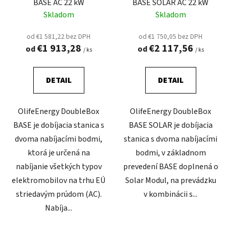
BASE AC 22 kW
BASE SOLAR AC 22 kW
Skladom
Skladom
od €1 581,22 bez DPH
od €1 750,05 bez DPH
€1 913,28
€2 117,56
od
od
/ ks
/ ks
DETAIL
DETAIL
OlifeEnergy DoubleBox
OlifeEnergy DoubleBox
BASE je dobíjacia stanica s
BASE SOLAR je dobíjacia
dvoma nabíjacími bodmi,
stanica s dvoma nabíjacími
ktorá je určená na
bodmi, v základnom
nabíjanie všetkých typov
prevedení BASE doplnená o
elektromobilov na trhu EÚ
Solar Modul, na prevádzku
striedavým prúdom (AC).
v kombinácii s...
Nabíja...