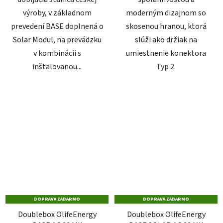
výroby, v základnom
moderným dizajnom so
prevedení BASE doplnená o
skosenou hranou, ktorá
Solar Modul, na prevádzku
slúži ako držiak na
v kombinácii s
umiestnenie konektora
inštalovanou...
Typ 2.
DOPRAVA ZADARMO
DOPRAVA ZADARMO
Doublebox OlifeEnergy
Doublebox OlifeEnergy