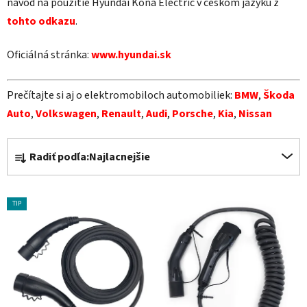
návod na použitie Hyundai Kona Electric v českom jazyku z
tohto odkazu
.
Oficiálná stránka:
www.hyundai.sk
Prečítajte si aj o elektromobiloch automobiliek:
BMW
,
Škoda
Auto
,
Volkswagen
,
Renault
,
Audi
,
Porsche
,
Kia
,
Nissan
R
Radiť podľa:
Najlacnejšie
a
d
V
e
TIP
ý
n
p
i
i
e
s
p
p
r
r
o