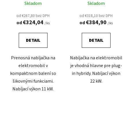
elektromobil 16A (11 kW)
elektromobil 32A (22 kW)
Skladom
Skladom
od €267,80 bez DPH
od €318,10 bez DPH
€324,04
€384,90
od
od
/ ks
/ ks
DETAIL
DETAIL
Prenosná nabíjačka na
Nabíjačka na elektromobil
elektromobil v
je vhodná hlavne pre plug-
kompaktnom balení so
in hybridy. Nabíjací výkon
šikovnými funkciami.
22 kW.
Nabíjací výkon 11 kW.