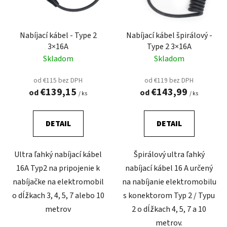
o
d
d
u
Nabíjací kábel - Type 2
Nabíjací kábel špirálový -
u
k
3×16A
Type 2 3×16A
k
t
Skladom
Skladom
t
o
o
v
od €115 bez DPH
od €119 bez DPH
v
€139,15
€143,99
od
od
/ ks
/ ks
DETAIL
DETAIL
Ultra ľahký nabíjací kábel
Špirálový ultra ľahký
16A Typ2 na pripojenie k
nabíjací kábel 16 A určený
nabíjačke na elektromobil
na nabíjanie elektromobilu
o dĺžkach 3, 4, 5, 7 alebo 10
s konektorom Typ 2 / Typu
metrov
2 o dĺžkach 4, 5, 7 a 10
metrov.