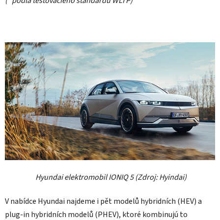
(* podľa testovacieho štandardu WLTP)
Hyundai elektromobil IONIQ 5 (Zdroj: Hyindai)
V nabídce Hyundai najdeme i pět modelů hybridních (HEV) a
plug-in hybridních modelů (PHEV), ktoré kombinujú to