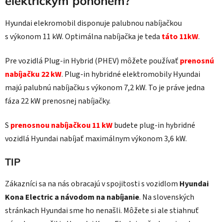
elektrickým pohonem?
Hyundai elekromobil disponuje palubnou nabíjačkou
s výkonom 11 kW. Optimálna nabíjačka je teda
táto 11kW
.
Pre vozidlá Plug-in Hybrid (PHEV) môžete používať
prenosnú
nabíjačku 22 kW
. Plug-in hybridné elektromobily Hyundai
majú palubnú nabíjačku s výkonom 7,2 kW. To je práve jedna
fáza 22 kW prenosnej nabíjačky.
S
prenosnou nabíjačkou 11 kW
budete plug-in hybridné
vozidlá Hyundai nabíjať maximálnym výkonom 3,6 kW.
TIP
Zákazníci sa na nás obracajú v spojitosti s vozidlom
Hyundai
Kona Electric a návodom na nabíjanie
. Na slovenských
stránkach Hyundai sme ho nenašli. Môžete si ale stiahnuť