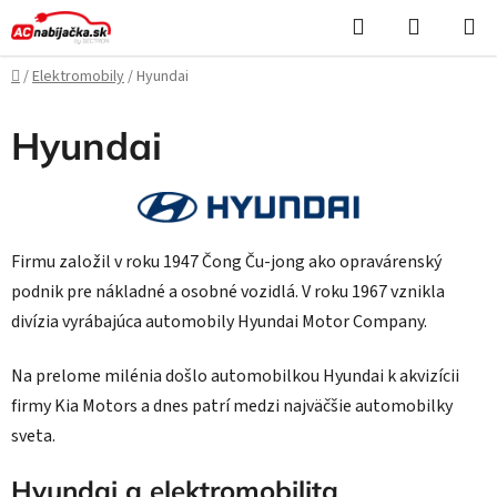
Prejsť
Hľadať
NÁKUP
na
KOŠÍK
obsah
Domov
/
Elektromobily
/
Hyundai
Hyundai
Firmu založil v roku 1947 Čong Ču-jong ako opravárenský
podnik pre nákladné a osobné vozidlá. V roku 1967 vznikla
divízia vyrábajúca automobily Hyundai Motor Company.
Na prelome milénia došlo automobilkou Hyundai k akvizícii
firmy Kia Motors a dnes patrí medzi najväčšie automobilky
sveta.
Hyundai a elektromobilita