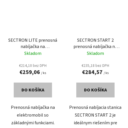
SECTRON LITE prenosná
SECTRON START 2
nabíjačka na
prenosná nabíjačka na
elektromobil 16A (11 kW)
elektromobil 16A (11 kW)
Skladom
Skladom
€214,10 bez DPH
€235,18 bez DPH
€259,06
€284,57
/ ks
/ ks
DO KOŠÍKA
DO KOŠÍKA
Prenosná nabíjačka na
Prenosná nabíjacia stanica
elektromobil so
SECTRON START 2 je
základnými funkciami.
ideálnym riešením pre