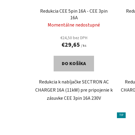
Redukcia CEE 5pin 16A - CEE 3pin
Redu
16A
Momentálne nedostupné
€24,50 bez DPH
€29,65
/ ks
DO KOŠÍKA
Redukcia k nabíjačke SECTRON AC
Redu
CHARGER 16A (11kW) pre pripojenie k
CHARGE
zásuvke CEE 3pin 16A 230V
TIP