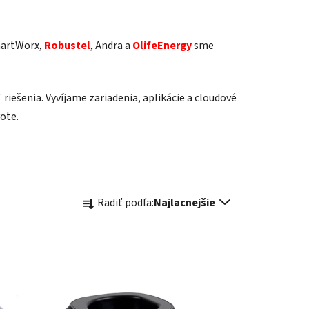
martWorx,
Robustel
, Andra a
OlifeEnergy
sme
iešenia. Vyvíjame zariadenia, aplikácie a cloudové
ote.
R
Radiť podľa:
Najlacnejšie
a
d
e
n
i
e