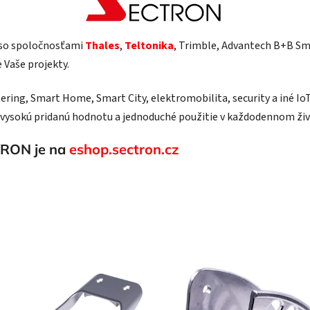
 so spoločnosťami
Thales
,
Teltonika
, Trimble, Advantech B+B S
 Vaše projekty.
ng, Smart Home, Smart City, elektromobilita, security a iné IoT r
e vysokú pridanú hodnotu a jednoduché použitie v každodennom živ
TRON je na
eshop.sectron.cz