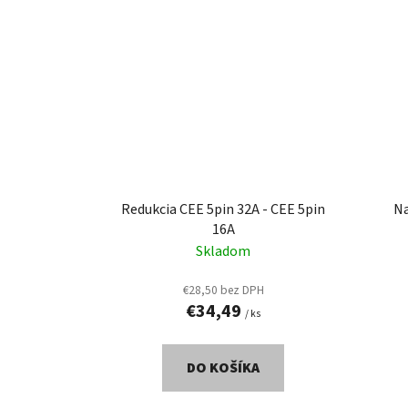
Redukcia CEE 5pin 32A - CEE 5pin
Na
16A
Skladom
€28,50 bez DPH
€34,49
/ ks
DO KOŠÍKA