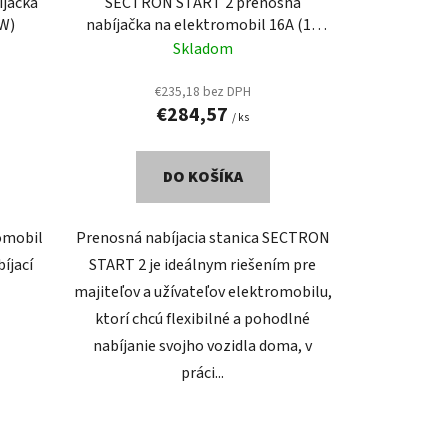
jačka
SECTRON START 2 prenosná
kW)
nabíjačka na elektromobil 16A (11
kW)
Skladom
€235,18 bez DPH
€284,57
/ ks
DO KOŠÍKA
omobil
Prenosná nabíjacia stanica SECTRON
íjací
START 2 je ideálnym riešením pre
majiteľov a užívateľov elektromobilu,
ktorí chcú flexibilné a pohodlné
nabíjanie svojho vozidla doma, v
práci...