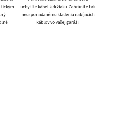
ktickým
uchytíte kábel k držiaku. Zabránite tak
orý
neusporiadanému kladeniu nabíjacích
dlné
káblov vo vašej garáži.