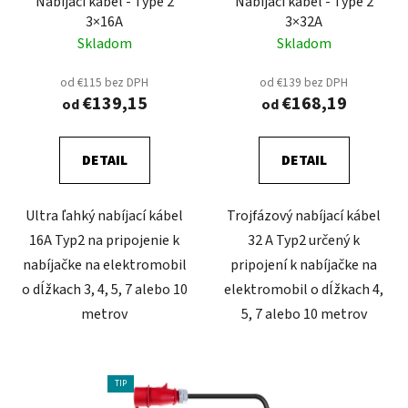
Nabíjací kábel - Type 2
Nabíjací kábel - Type 2
3×16A
3×32A
Skladom
Skladom
od €115 bez DPH
od €139 bez DPH
€139,15
€168,19
od
od
DETAIL
DETAIL
Ultra ľahký nabíjací kábel
Trojfázový nabíjací kábel
16A Typ2 na pripojenie k
32 A Typ2 určený k
nabíjačke na elektromobil
pripojení k nabíjačke na
o dĺžkach 3, 4, 5, 7 alebo 10
elektromobil o dĺžkach 4,
metrov
5, 7 alebo 10 metrov
TIP