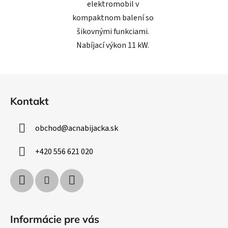
elektromobil v
kompaktnom balení so
šikovnými funkciami.
Nabíjací výkon 11 kW.
Z
á
Kontakt
p
ä
obchod
@
acnabijacka.sk
t
i
+420 556 621 020
e
Informácie pre vás