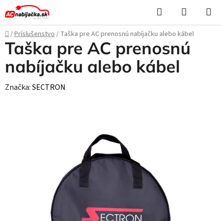
Prejsť
Hľadať
NÁKUP
na
KOŠÍK
obsah
Domov
/
Príslušenstvo
/
Taška pre AC prenosnú nabíjačku alebo kábel
Taška pre AC prenosnú
nabíjačku alebo kábel
Značka:
SECTRON