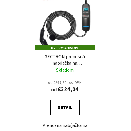
DOPRAVA ZADARMO
SECTRON prenosná
nabíjačka na
elektromobil 16A (11 kW)
Skladom
od €267,80 bez DPH
€324,04
od
DETAIL
Prenosná nabíjačka na