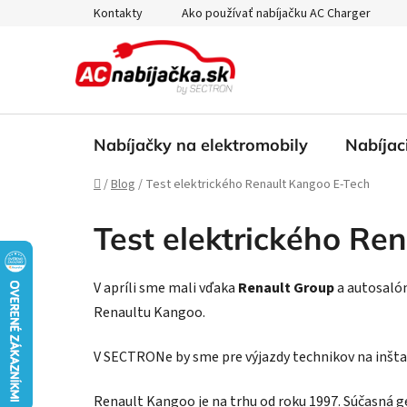
Prejsť
Kontakty
Ako používať nabíjačku AC Charger
na
obsah
Nabíjačky na elektromobily
Nabíjac
Domov
/
Blog
/
Test elektrického Renault Kangoo E-Tech
Test elektrického Re
V apríli sme mali vďaka
Renault Group
a autosaló
Renaultu Kangoo.
V SECTRONe by sme pre výjazdy technikov na inštalác
Renault Kangoo je na trhu od roku 1997. Súčasná 