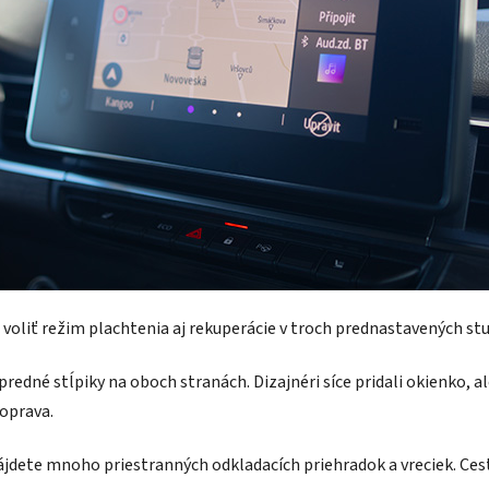
oliť režim plachtenia aj rekuperácie v troch prednastavených st
redné stĺpiky na oboch stranách. Dizajnéri síce pridali okienko, al
doprava.
 nájdete mnoho priestranných odkladacích priehradok a vreciek. Ces