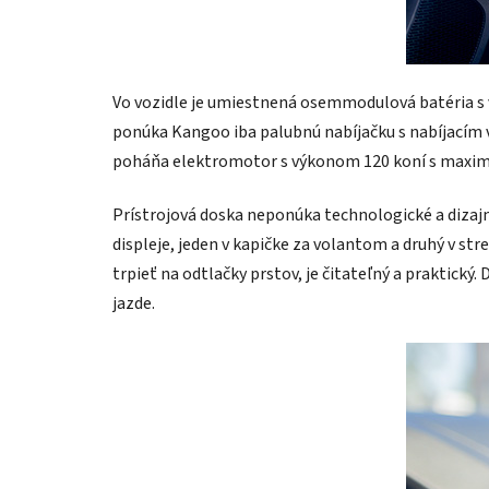
Vo vozidle je umiestnená osemmodulová batéria s 
ponúka Kangoo iba palubnú nabíjačku s nabíjacím 
poháňa elektromotor s výkonom 120 koní s max
Prístrojová doska neponúka technologické a dizajn
displeje, jeden v kapičke za volantom a druhý v st
trpieť na odtlačky prstov, je čitateľný a praktick
jazde.