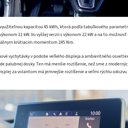
využiteľnou kapacitou 45 kWh, ktorá podľa tabuľkového parametra
výkonom 11 kW. Vo vyššej verzii s výkonom 22 kW a na to možnosť
imálnym krútiacim momentom 245 Nm.
ové vychytávky v podobe veľkého displeja a ambientného osvetleni
rede palubnej dosky. Ten má menšie rozlíšenie, než sme z moderných
ý. Displej za volantom má jemnejšie rozlíšenie a veľmi rýchlu odoz