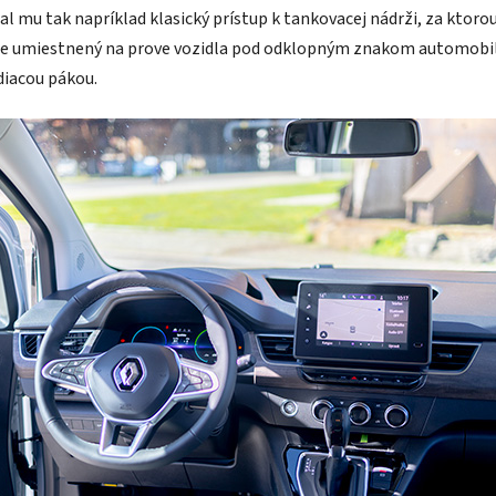
l mu tak napríklad klasický prístup k tankovacej nádrži, za ktorou
 je umiestnený na prove vozidla pod odklopným znakom automobilk
diacou pákou.