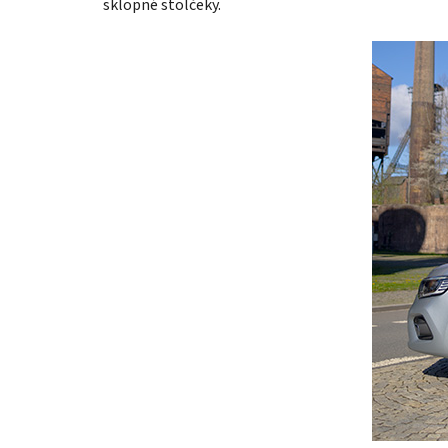
sklopné stolčeky.