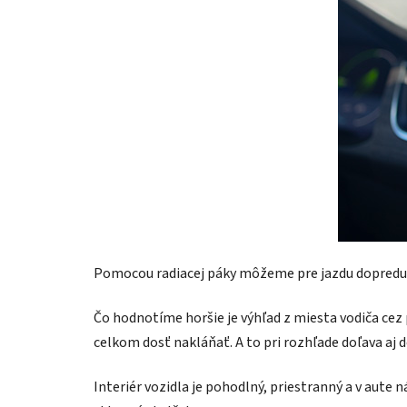
Pomocou radiacej páky môžeme pre jazdu dopredu v
Čo hodnotíme horšie je výhľad z miesta vodiča cez p
celkom dosť nakláňať. A to pri rozhľade doľava aj 
Interiér vozidla je pohodlný, priestranný a v aute