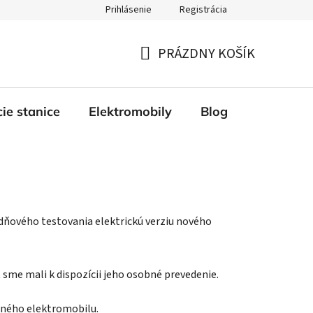
Prihlásenie
Registrácia
tba
Obchodné podmienky
Reklamácia a vrátenie
Podmi
PRÁZDNY KOŠÍK
NÁKUPNÝ
KOŠÍK
ie stanice
Elektromobily
Blog
Kontakty
ňového testovania elektrickú verziu nového
t sme mali k dispozícii jeho osobné prevedenie.
tného elektromobilu.