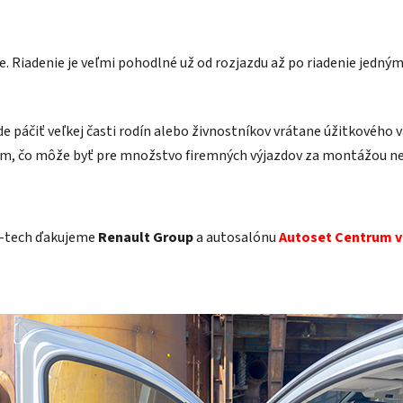
e. Riadenie je veľmi pohodlné už od rozjazdu až po riadenie jedn
e páčiť veľkej časti rodín alebo živnostníkov vrátane úžitkového v
0 km, čo môže byť pre množstvo firemných výjazdov za montážou n
E-tech ďakujeme
Renault Group
a autosalónu
Autoset Centrum v