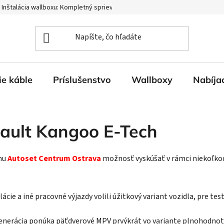
Inštalácia wallboxu: Kompletný sprievodca procesom
Doprava a pla
ie káble
Príslušenstvo
Wallboxy
Nabíjac
nault Kangoo E-Tech
nu
Autoset Centrum Ostrava
možnosť vyskúšať v rámci niekoľkod
ie a iné pracovné výjazdy volili úžitkový variant vozidla, pre tes
generácia ponúka päťdverové MPV prvýkrát vo variante plnohodno